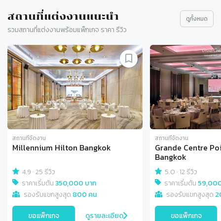
สถานที่แต่งงานแนะนำ
ดูทั้งหมด
รวมสถานที่แต่งงานพร้อมแพ็กเกจ ราคา รีวิว
Slide 1 of 9
สถานที่จัดงาน
สถานที่จัดงาน
Millennium Hilton Bangkok
Grande Centre Po
Bangkok
4.9
·
25 รีวิว
5.0
·
12 รีวิว
ราคาเริ่มต้น
350,000 บาท
ราคาเริ่มต้น
59,000
รองรับแขกสูงสุด
800 คน
รองรับแขกสูงสุด
2
ขอแพ็กเกจ
ดูรายละเอียด
ขอแพ็กเกจ