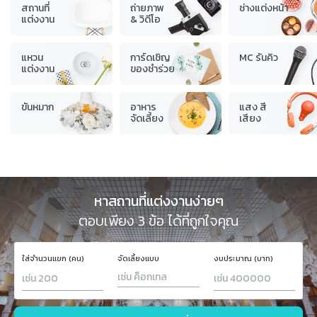
สถานที่
ถ่ายภาพ
ช่างแต่งหน้า
แต่งงาน
& วิดีโอ
แหวน
การ์ดเชิญ
MC รันคิว
แต่งงาน
ของชำร่วย
ขันหมาก
อาหาร
แสง สี
จัดเลี้ยง
เสียง
หาสถานที่แต่งงานง่ายๆ
ตอบเพียง 3 ข้อ ได้ที่ถูกใจคุณ
ใส่จำนวนแขก (คน)
จัดเลี้ยงแบบ
งบประมาณ (บาท)
เช่น ค็อกเทล
ค็อกเทล