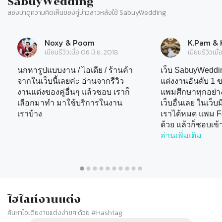
SabuyWedding
ลองมาดูความคิดเห็นของคู่บ่าวสาวหลังใช้ SabuyWedding
Slide 1 of 10
Noxy & Poom
K.Pam & 
เขียนรีวิวเมื่อ
06 มิ.ย. 2018
เขียนรีวิวเมื่
นกหารูปแบบงาน / ไอเดีย / ร้านค้า
เว็บ SabuyWeddin
จากในเว็บนี้เลยค่ะ อ่านจากรีวิว
แต่งงานอันดับ 1
งานแต่งของคู่อื่นๆ แล้วชอบ เราก็
แพมศึกษาทุกอย่างจ
เลือกมาทำ มาใช้บริการในงาน
เว็บอื่นเลย ในเว็บม
เราบ้าง
เราได้หมด แพม Fo
ด้วย แล้วก็ชอบเข้
อ่านเพิ่มเติม
บทความ หาไอเดีย
อ่านเพิ่มเติม
หาสถานที่จากในเ
ที่เขาแบ่งหมวดสถาน
เปรียบเทียบ ช่วยต
ประหยัดเวลาได้เย
ไฮไลท์งานแต่ง
ค้นหาไอเดียงานแต่งง่ายๆ ด้วย #Hashtag