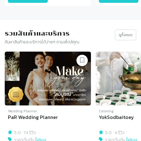
รวมสินค้าและบริการ
ดูทั้งหมด
ค้นหาสินค้าและบริการได้ง่ายๆ ตามสไตล์คุณ
Slide 1 of 4
Wedding Planner
Catering
PaR Wedding Planner
YokSodbaitoey
5.0
·
74 รีวิว
5.0
·
4 รีวิว
ราคาเริ่มต้น
ไม่ระบุ
ราคาเริ่มต้น
ไม่ระบุ