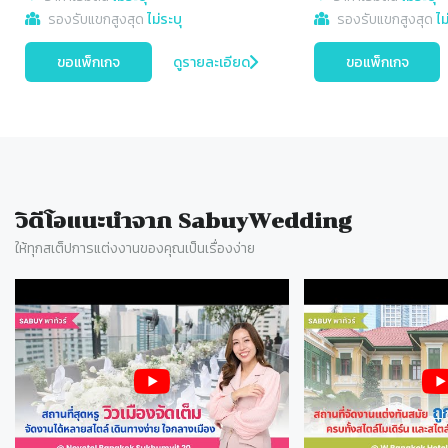
รองรับแขกสูงสุด
ไม่ระบุ
รองรับแขกสูงสุด
ไม
ขอแพ็กเกจ
ดูรายละเอียด
ขอแพ็กเกจ
วิดีโอแนะนำจาก SabuyWedding
ให้ทุกสเต็ปการแต่งงานของคุณเป็นเรื่องง่าย
Slide 1 of 77