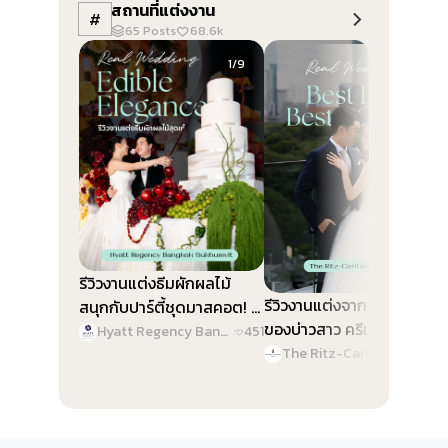
สถานที่แต่งงาน
#
65
Posts
68.6k
Slide 1 of 9
Slide 1 of 9
1/9
1/9
รีวิวงานแต่งธีมผักผลไม้
รีวิวงานแต่งจาก Best Color
สนุกกับปาร์ตี้ชุดมาสคอต! @
ของบ่าวสาว ครีเอทงานสวย
Hyatt Regency Bangkok
Hyatt Regency Bangkok Sukhumvit
|
451
ทุกดีเทล @ The Ritz-
Sukhumvit
The Ritz-Carlton, Bangkok
|
46
Carlton, Bangkok