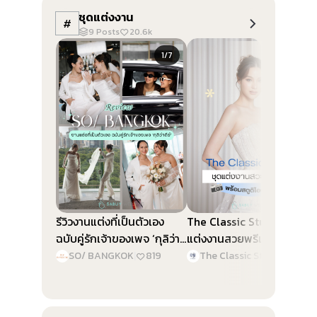
ชุดแต่งงาน
#
9
Posts
20.6k
Slide 1 of 7
Slide 1 of 5
1/7
1/5
รีวิวงานแต่งที่เป็นตัวเอง
The Classic Studio ชุด
ฉบับคู่รักเจ้าของเพจ ‘กุลิว่า
แต่งงานสวยพรีเมียม พร้อม
ดีย์’ @SO/ BANGKOK
สตูดิโอถ่ายภาพ
SO/ BANGKOK
|
819
The Classic Studio & Planner
|
2.3