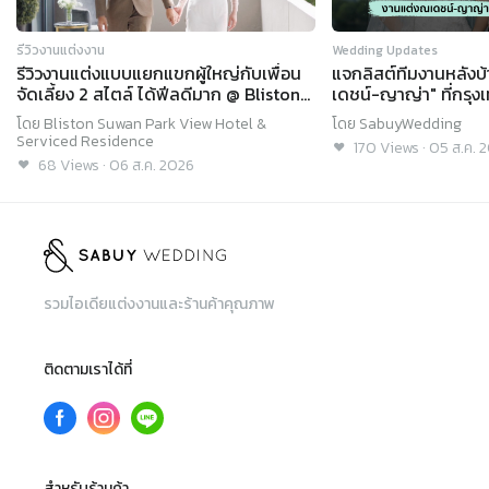
รีวิวงานแต่งงาน
Wedding Updates
รีวิวงานแต่งแบบแยกแขกผู้ใหญ่กับเพื่อน
แจกลิสต์ทีมงานหลังบ
จัดเลี้ยง 2 สไตล์ ได้ฟีลดีมาก @ Bliston
เดชน์-ญาญ่า" ที่กรุง
Suwan Park View Hotel & Serviced
โดย
Bliston Suwan Park View Hotel &
โดย
SabuyWedding
Residence
Serviced Residence
170
Views
·
05 ส.ค. 
68
Views
·
06 ส.ค. 2026
รวมไอเดียแต่งงานและร้านค้าคุณภาพ
ติดตามเราได้ที่
สำหรับร้านค้า