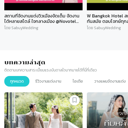
สถานที่จัดงานแต่งวิวเมืองจัดเต็ม จัดงาน
W Bangkok Hotel สถา
ได้หลายสไตล์ ใจกลางเมือง @Novotel
ทันสมัย ตอบโจทย์ทุกสไ
Sukhumvit 20 l SABUYWEDDING
SABUYWEDDING
โดย SabuyWedding
โดย SabuyWedding
บทความล่าสุด
ติดตามบทความสาระเปี่ยมแรงบันดาลใจมากมายได้ที่นี่ที่เดียว
ทุกหมวด
รีวิวงานแต่งงาน
ไอเดีย
วางแผนจัดงานแต่ง
Slide 1 of 9