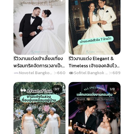
รีวิวงานแต่งเช้าเลี้ยงเที่ยง
รีวิวงานแต่ง Elegant &
พร้อมทริคจัดการเวลาเป๊ะ
Timeless เจ้าของคลิปไว
ไม่ต้องรีบ @ Novotel
รัล 7 ล้านวิว @ Sofitel
Novotel Bangkok On Siam Square
|
660
Sofitel Bangkok Sukhumvit
|
689
Bangkok on Siam
Bangkok Sukhumvit
Slide 1 of 7
Slide 1 of 8
Square
1/7
1/8