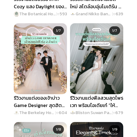
Cozy แสง Daylight ของ
ใหม่ สไตล์อบอุ่นโมเดิร์น ที่
บ่าวสาวสายอินโทรเวิร์ตที่
ใส่ใจทุกดีเทลแบบ
The Botanical House Bangkok
|
593
Grand Nikko Bangkok Sathorn
|
639
ใส่ใจแขกสุดๆ @ The
Omotenashi @ Grand
Slide 1 of 7
Slide 1 of 7
Botanical House
Nikko Bangkok Sathorn
1/7
1/7
Bangkok
รีวิวงานแต่งของเจ้าบ่าว
รีวิวงานแต่งฟีลสวนสุดไพร
Game Designer สุดฮิต
เวท พร้อมไอเดียเก๋ “ให้
เจ้าของคลิปไวรัล 2 ล้านวิว
แขกทานอาหารก่อนเริ่ม
The Berkeley Hotel Pratunam
|
604
Bliston Suwan Park View Hotel & Serviced Residence
|
679
@ The Berkeley Hotel
พิธี” @ Bliston Suwan
Slide 1 of 8
Slide 1 of 9
Pratunam
Park View Hotel &
1/8
1/9
Serviced Residence