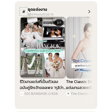
ชุดแต่งงาน
#
9
Posts
20.7k
Slide 1 of 7
Slide 1 of 5
1/7
1/5
รีวิวงานแต่งที่เป็นตัวเอง
The Classic Studio ชุด
ฉบับคู่รักเจ้าของเพจ ‘กุลิว่า
แต่งงานสวยพรีเมียม พร้อม
ดีย์’ @SO/ BANGKOK
สตูดิโอถ่ายภาพ
SO/ BANGKOK
|
826
The Classic Studio & Planner
|
2.3