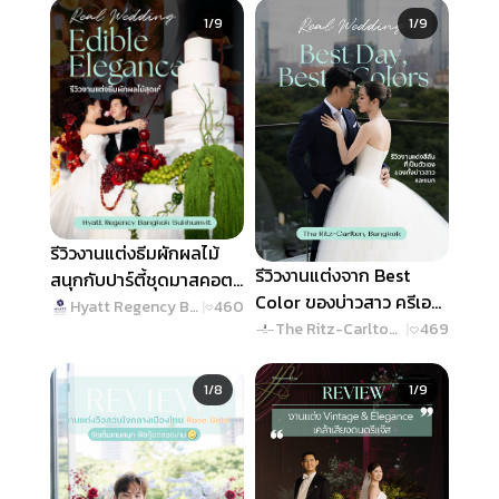
Slide 1 of 9
Slide 1 of 9
1/9
1/9
รีวิวงานแต่งธีมผักผลไม้
รีวิวงานแต่งจาก Best
สนุกกับปาร์ตี้ชุดมาสคอต!
Color ของบ่าวสาว ครีเอท
@ Hyatt Regency
Hyatt Regency Bangkok Sukhumvit
|
460
งานสวยทุกดีเทล @ The
The Ritz-Carlton, Bangkok
|
469
Bangkok Sukhumvit
Ritz-Carlton, Bangkok
Slide 1 of 8
Slide 1 of 9
1/8
1/9