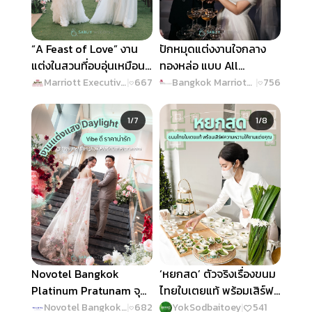
“A Feast of Love” งาน
ปักหมุดแต่งงานใจกลาง
แต่งในสวนที่อบอุ่นเหมือน
ทองหล่อ แบบ All
อยู่บ้าน @ Marriott
Inclusive เริ่มเพียง
Marriott Executive Apartments Sukhumvit Park Bangkok
|
667
Bangkok Marriott Hotel Sukhumvit
|
756
Executive Apartments
400,000 บาท @
Slide 1 of 7
Slide 1 of 8
Sukhumvit Park
Bangkok Marriott Hotel
1/7
1/8
Bangkok
Sukhumvit
Novotel Bangkok
‘หยกสด’ ตัวจริงเรื่องขนม
Platinum Pratunam จุด
ไทยใบเตยแท้ พร้อมเสิร์ฟ
หมายจัดงานแต่งแสง
ความหวานให้งานแต่งเป็น
Novotel Bangkok Platinum Pratunam
|
682
YokSodbaitoey
|
541