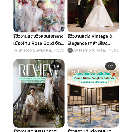
รีวิวงานแต่งวิวสวนใจกลาง
รีวิวงานแต่ง Vintage &
เมืองโทน Rose Gold จัด
Elegance เคล้าเสียง
เต็มเกมสนุก ฟีลกู๊ดตลอด
ดนตรีแจ๊ส @ JW
Bliston Suwan Park View Hotel & Serviced Residence
|
530
JW Marriott Hotel Bangkok
|
597
งาน @ Bliston Suwan
Marriott Hotel Bangkok
Slide 1 of 9
Slide 1 of 7
Park View Hotel &
1/9
1/7
Serviced Residence
รีวิวงานแต่งบรรยากาศ
รีวิวสถานที่แต่งงานเปิด