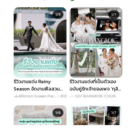
Daylight ไวป์ดี ใจกลาง
วันสุดพิเศษ
Slide 1 of 9
Slide 1 of 7
เมือง
1/9
1/7
รีวิวงานแต่ง Rainy
รีวิวงานแต่งที่เป็นตัวเอง
Season จัดงานฟีลสวน
ฉบับคู่รักเจ้าของเพจ ‘กุลิ
แบบไม่ต้องกลัวฝน @
ว่าดีย์’ @SO/ BANGKOK
Bliston Suwan Park View Hotel & Serviced Residence
|
813
SO/ BANGKOK
|
826
Bliston Suwan Park
Slide 1 of 6
Slide 1 of 7
View Hotel & Serviced
1/6
1/7
Residence
เมนู
ค้นหา