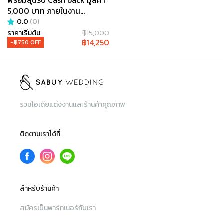
พร้อมลุ้นรับ Cash back มูลค่า
5,000 บาท ภายในงาน
Sabuywedding Festival
0.0
(
0
)
2024 @ Miss Modern
ราคาเริ่มต้น
฿
15,000
฿
14,250
-฿
750
OFF
รวมไอเดียแต่งงานและร้านค้าคุณภาพ
ติดตามเราได้ที่
สำหรับร้านค้า
สมัครเป็นพาร์ทเนอร์กับเรา