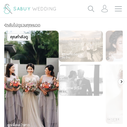
กลับไปดูรวมทุกหมวด
Slide 1 of 7
คุณกำลังดู
ช่างแต่งหน้า
สถานที่แต่งงาน
0
ร้าน
36
ร้าน
ช่างภาพ วิดีโอ
4
ร้าน
ชุดแต่งงาน
0
ร้าน
ชุดเพื่อนเจ้าสาว